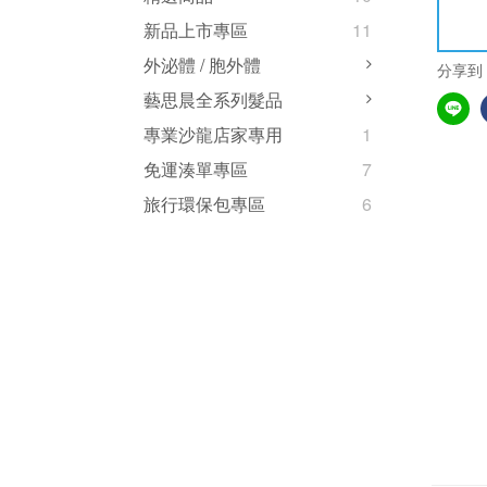
新品上市專區
11
外泌體 / 胞外體
分享到
藝思晨全系列髮品
專業沙龍店家專用
1
免運湊單專區
7
旅行環保包專區
6