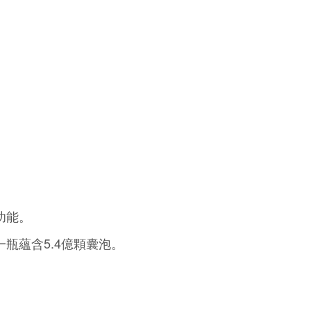
功能。
瓶蘊含5.4億顆囊泡。