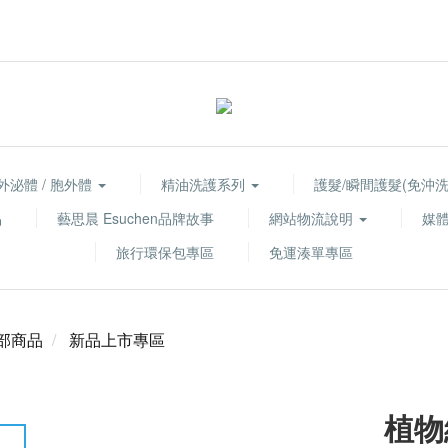
外泌體 / 胞外體
精油洗護系列
護髮/瞬間護髮(免沖洗
品
藝思晨 Esuchen品牌故事
網站物流說明
媒
旅行環保包專區
免運湊單專區
部商品
新品上市專區
植物