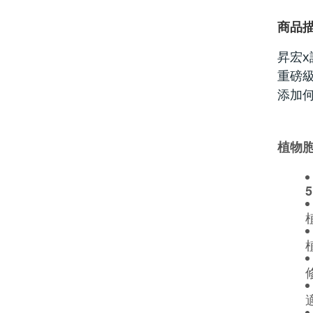
商品
昇宏x
重磅級
添加
植物