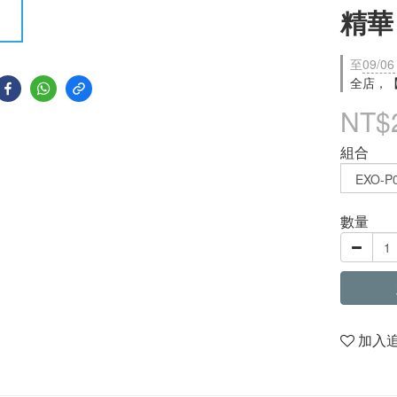
精華
至
09/06
全店，
NT$
組合
數量
加入