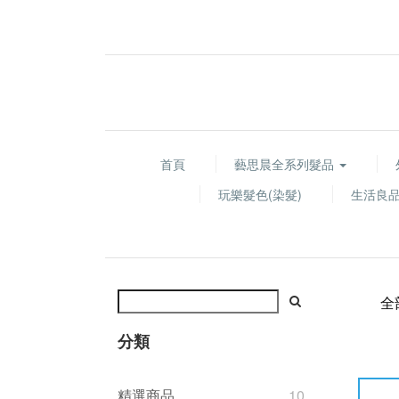
首頁
藝思晨全系列髮品
玩樂髮色(染髮)
生活良
全
分類
精選商品
10