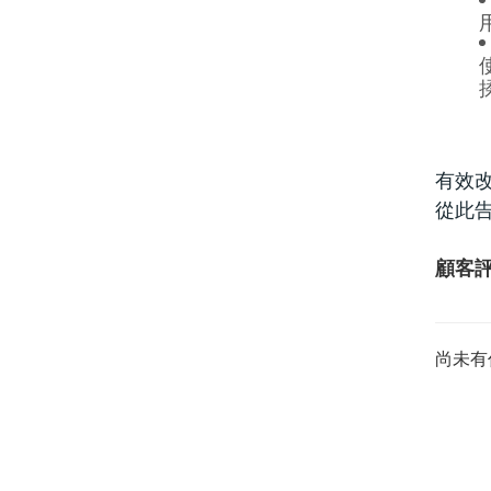
有效
從此
顧客
尚未有