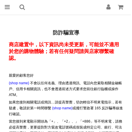
防詐騙宣導
商店建置中，以下資訊尚未受更新，可能並不適用
於您的購物體驗；若有任何疑問請與店家聯繫確
認。
親愛的顧客您好
{shop name}
不會以任何名義、理由透過簡訊、電話向您索取相關金融帳
戶、信用卡相關資訊，也不會透過前述方式要求您前往銀行臨櫃或操作
ATM。
如果您接到相關電話或簡訊，請提高警覺，切勿輕信不明來電指示，若有
疑慮，敬請於第一時間聯繫
{shop name}
或撥打警政署 165 反詐騙專線進
行確認。
當您接到來電顯示開頭為「+」、「+2」、」「+886」等不明來電，請務
必提高警覺，更要提防對方竄改電話號碼或假裝成特定公司、銀行、司法