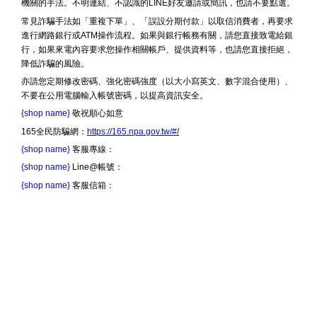
機關的手法。不明連結、不認識的LINE好友邀請或簡訊，也請不要點選。
常見詐騙手法如「重複下單」、「誤設分期付款」以取信消費者，再要求
進行網路銀行或ATM操作流程。如果與銀行帳務有關，請您直接致電給銀
行，如果來電內容要求您操作相關帳戶、提供資料等，也請您直接拒絕，
降低詐騙的風險。
亦請您定期修改密碼、強化密碼強度（以大小寫英文、數字混合使用）、
不要在公用電腦輸入帳號密碼，以提高資訊安全。
{shop name}
敬祝順心如意
165全民防騙網：
https://165.npa.gov.tw/#/
{shop name}
客服專線：
{shop name}
Line@帳號：
{shop name}
客服信箱：